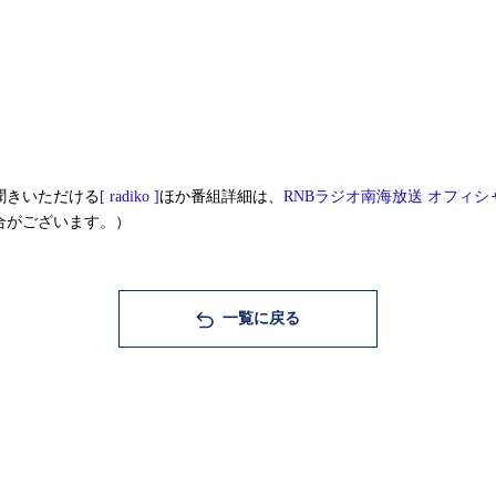
聞きいただける
[ radiko ]
ほか番組詳細は、
RNBラジオ南海放送 オフィシ
合がございます。）
一覧に戻る