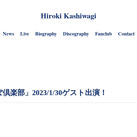
Hiroki Kashiwagi
News
Live
Biography
Discography
Fanclub
Contact
楽部」2023/1/30ゲスト出演！