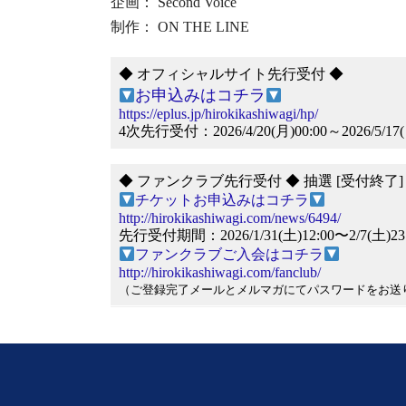
企画： Second Voice
制作： ON THE LINE
◆ オフィシャルサイト先行受付 ◆
お申込みはコチラ
https://eplus.jp/hirokikashiwagi/hp/
4次先行受付：2026/4/20(月)00:00～2026/5/17(
◆ ファンクラブ先行受付 ◆ 抽選 [受付終了]
チケットお申込みはコチラ
http://hirokikashiwagi.com/news/6494/
先行受付期間：2026/1/31(土)12:00〜2/7(土)23
ファンクラブご入会はコチラ
http://hirokikashiwagi.com/fanclub/
（ご登録完了メールとメルマガにてパスワードをお送