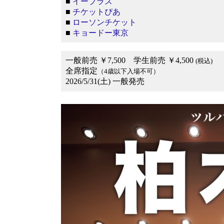
■
イープラス
■
チケットぴあ
■
ローソンチケット
■
キョードー東京
一般前売 ￥7,500 学生前売 ￥4,500
(税込)
全席指定
（4歳以下入場不可）
2026/5/31(土) 一般発売