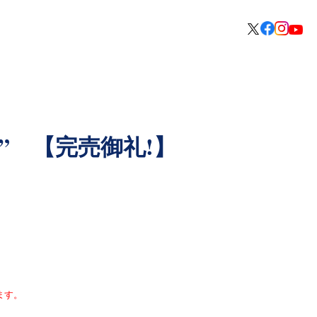
026” 【完売御礼!】
ます。