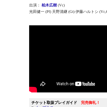
出演：
柏木広樹
(Vc)
光田健一 (Pf) 天野清継 (Gt) 伊藤ハルトシ (Vc
チケット取扱プレイガイド
完売御礼！