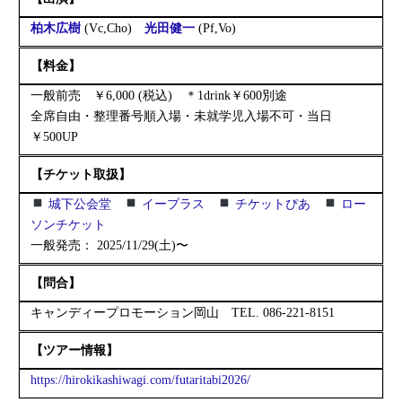
柏木広樹
(Vc,Cho)
光田健一
(Pf,Vo)
【料金】
一般前売 ￥6,000 (税込) ＊1drink￥600別途
全席自由・整理番号順入場・未就学児入場不可・当日
￥500UP
【チケット取扱】
城下公会堂
イープラス
チケットぴあ
ロー
ソンチケット
一般発売： 2025/11/29(土)〜
【問合】
キャンディープロモーション岡山 TEL. 086-221-8151
【ツアー情報】
https://hirokikashiwagi.com/futaritabi2026/