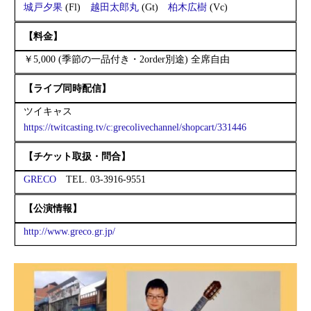
城戸夕果
(Fl)
越田太郎丸
(Gt)
柏木広樹
(Vc)
【料金】
￥5,000 (季節の一品付き・2order別途) 全席自由
【ライブ同時配信】
ツイキャス
https://twitcasting.tv/c:grecolivechannel/shopcart/331446
【チケット取扱・問合】
GRECO
TEL. 03-3916-9551
【公演情報】
http://www.greco.gr.jp/