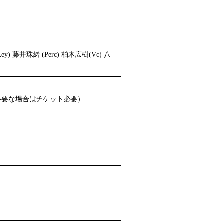
y) 藤井珠緒 (Perc) 柏木広樹(Vc) 八
必要な場合はチケット必要）