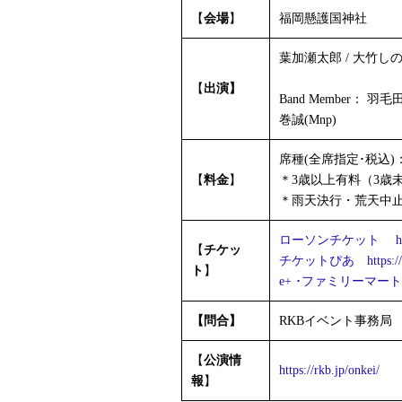
【
会場
】
福岡懸護国神社
葉加瀬太郎 / 大竹しのぶ
【
出演】
Band Member： 羽毛
巻誠(Mnp)
席種(全席指定･税込)： S席
【
料金
】
＊3歳以上有料（3
＊雨天決行・荒天中
ローソンチケット
h
【
チケッ
チケットぴあ
https:/
ト
】
e+ ･ファミリーマート
【問合】
RKBイベント事務局 TEL:
【
公演情
https://rkb.jp/onkei/
報
】