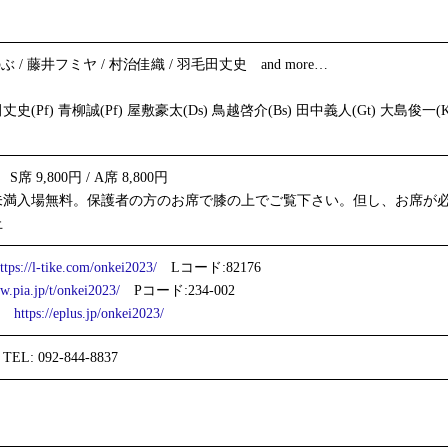
 / 藤井フミヤ / 村治佳織 / 羽毛田丈史 and more…
田丈史(Pf) 青柳誠(Pf) 屋敷豪太(Ds) 鳥越啓介(Bs) 田中義人(Gt) 大島俊一(Ke
 9,800円 / A席 8,800円
歳未満入場無料。保護者の方のお席で膝の上でご覧下さい。但し、お席が
止
ttps://l-tike.com/onkei2023/
Lコード:82176
/w.pia.jp/t/onkei2023/
Pコード:234-002
https://eplus.jp/onkei2023/
 092-844-8837