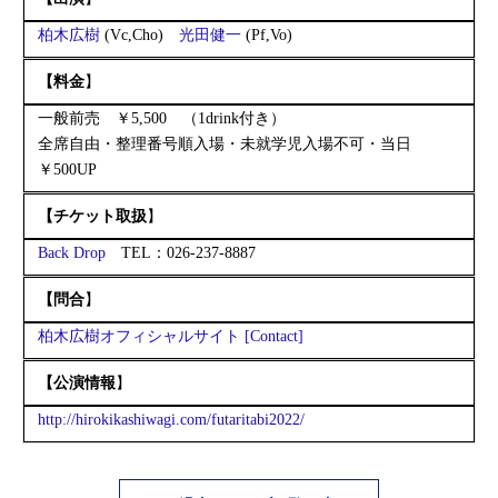
柏木広樹
(Vc,Cho)
光田健一
(Pf,Vo)
【料金
】
一般前売 ￥5,500 （1drink付き）
全席自由・整理番号順入場・未就学児入場不可・当日
￥500UP
【チケット取扱
】
Back Drop
TEL：026-237-8887
【問合
】
柏木広樹
オフィシャル
サイト [Contact]
【公演情報
】
http://hirokikashiwagi.com/futaritabi2022/