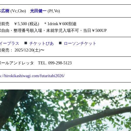
木広樹
(Vc,Cho)
光田健一
(Pf,Vo)
前売 ￥5,500 (税込) ＊1drink￥600別途
席自由・整理番号順入場・未就学児入場不可・当日￥500UP
イープラス
チケットぴあ
ローソンチケット
発売： 2025/12/20(土)〜
ールアンドレッタ TEL. 099-298-5123
s://hirokikashiwagi.com/futaritabi2026/