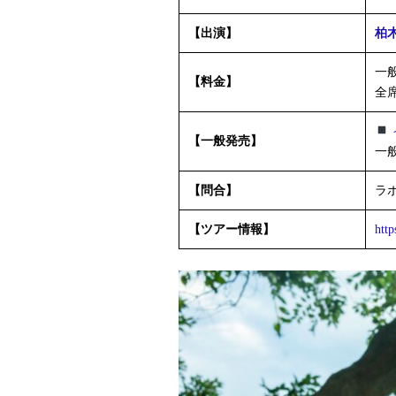
【出演】
柏
一般
【料金】
全
【一般発売】
一般
【問合】
ラポ
【ツアー情報】
http