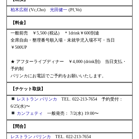
柏木広樹
(Vc,Cho)
光田健一
(Pf,Vo)
【料金】
一般前売 ￥5,500 (税込) ＊1drink￥600別途
全席自由・整理番号順入場・未就学児入場不可・当日
￥500UP
★ アフターライブディナー ￥4,000 (drink別) 当日支払・
予約制
パリンカにお電話でご予約をお願いいたします。
【チケット取扱】
レストラン パリンカ
TEL. 022-213-7654 予約受付：
6/25(水)〜
カンフェティ
一般発売： 7/2(水) 19:00〜
【問合】
レストラン パリンカ
TEL. 022-213-7654